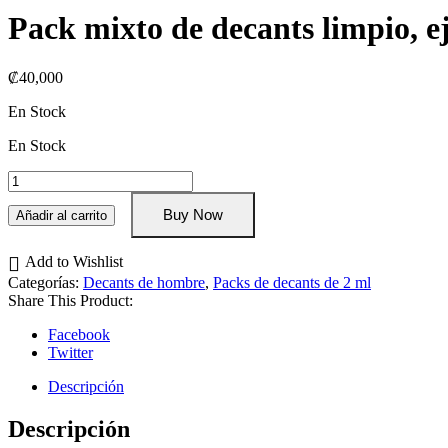
Pack mixto de decants limpio, e
₡
40,000
En Stock
En Stock
Pack
mixto
de
Buy Now
Añadir al carrito
decants
limpio,
Add to Wishlist
ejecutivo
Categorías:
Decants de hombre
,
Packs de decants de 2 ml
y
Share This Product:
seductor
cantidad
Facebook
Twitter
Descripción
Descripción