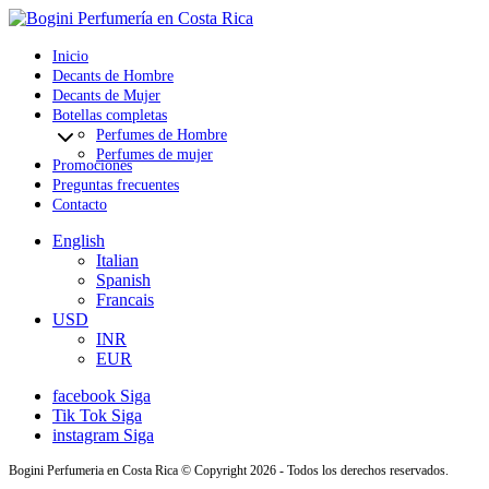
Inicio
Decants de Hombre
Decants de Mujer
Botellas completas
Perfumes de Hombre
Perfumes de mujer
Promociones
Preguntas frecuentes
Contacto
English
Italian
Spanish
Francais
USD
INR
EUR
facebook
Siga
Tik Tok
Siga
instagram
Siga
Bogini Perfumeria en Costa Rica © Copyright 2026 - Todos los derechos reservados.