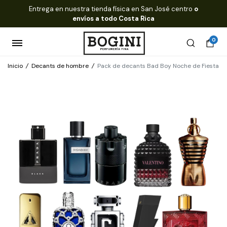
Entrega en nuestra tienda física en San José centro
o
envíos a todo Costa Rica
0
Inicio
/
Decants de hombre
/
Pack de decants Bad Boy Noche de Fiesta