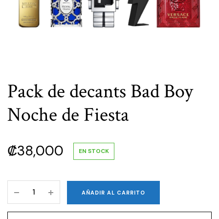
Pack de decants Bad Boy
Noche de Fiesta
₡
38,000
EN STOCK
Pack
AÑADIR AL CARRITO
de
decants