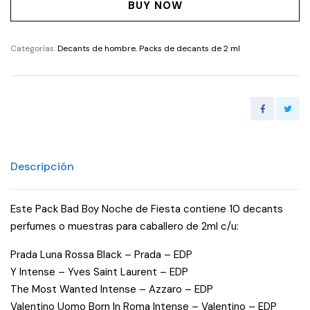
Bad
BUY NOW
Boy
Noche
Categorías:
Decants de hombre
,
Packs de decants de 2 ml
de
Fiesta
cantidad
Descripción
Este Pack Bad Boy Noche de Fiesta contiene 10 decants
perfumes o muestras para caballero de 2ml c/u:
Prada Luna Rossa Black – Prada – EDP
Y Intense – Yves Saint Laurent – EDP
The Most Wanted Intense – Azzaro – EDP
Valentino Uomo Born In Roma Intense – Valentino – EDP