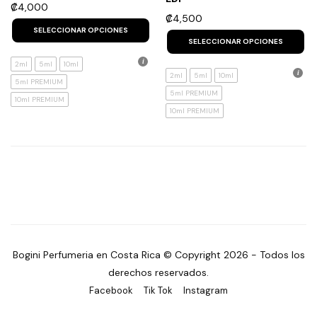
₡
4,000
₡
4,500
This
product
Th
SELECCIONAR OPCIONES
has
p
SELECCIONAR OPCIONES
multiple
h
variants.
mu
2ml
5ml
10ml
The
va
2ml
5ml
10ml
5ml PREMIUM
options
T
5ml PREMIUM
may
op
10ml PREMIUM
be
m
10ml PREMIUM
chosen
b
on
c
the
o
product
th
page
p
p
Bogini Perfumeria en Costa Rica © Copyright 2026 - Todos los
derechos reservados.
Facebook
Tik Tok
Instagram