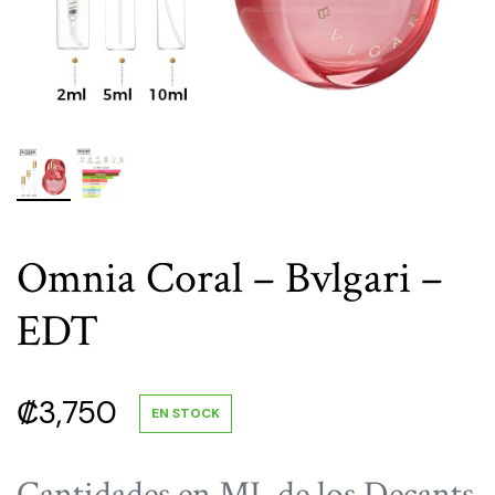
Omnia Coral – Bvlgari –
EDT
₡
3,750
EN STOCK
Cantidades en ML de los Decants