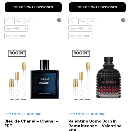
This
Th
product
p
SELECCIONAR OPCIONES
SELECCIONAR OPCIONES
has
h
multiple
mu
variants.
va
2ml
5ml
10ml
2ml
5ml
10ml
The
T
5ml PREMIUM
5ml PREMIUM
options
op
may
m
10ml PREMIUM
10ml PREMIUM
be
b
chosen
c
on
o
the
th
product
p
page
p
DECANTS DE HOMBRE
DECANTS DE HOMBRE
Bleu de Chanel – Chanel –
Valentino Uomo Born In
EDT
Roma Intense – Valentino –
EDP