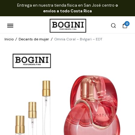
Entrega en nuestra tienda física en San José centro
o
envíos a todo Costa Rica
0
Inicio
/
Decants de mujer
/
Omnia Coral – Bvlgari – EDT