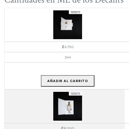
₡
3,750
2ml
AÑADIR AL CARRITO
₡
8,000