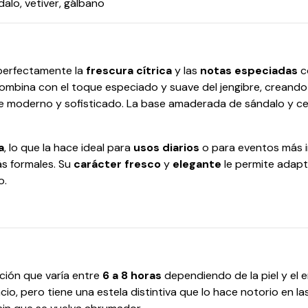
alo, vetiver, gálbano
 perfectamente la
frescura cítrica
y las
notas especiadas
c
bina con el toque especiado y suave del jengibre, creando
ue moderno y sofisticado. La base amaderada de sándalo y c
a
, lo que la hace ideal para
usos diarios
o para eventos más i
ás formales. Su
carácter fresco
y
elegante
le permite adapt
o.
ción que varía entre
6 a 8 horas
dependiendo de la piel y el 
cio, pero tiene una estela distintiva que lo hace notorio en 