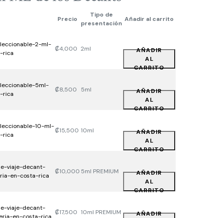
Tipo de
Precio
Añadir al carrito
presentación
₡
4,000
2ml
AÑADIR
AL
CARRITO
₡
8,500
5ml
AÑADIR
AL
CARRITO
₡
15,500
10ml
AÑADIR
AL
CARRITO
₡
10,000
5ml PREMIUM
AÑADIR
AL
CARRITO
₡
17,500
10ml PREMIUM
AÑADIR