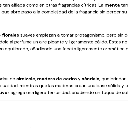
nte tan afilada como en otras fragancias cítricas. La
menta
tam
que abre paso a la complejidad de la fragancia sin perder su 
 florales
suaves empiezan a tomar protagonismo, pero sin do
le al perfume un aire picante y ligeramente cálido. Estas no
bien equilibrado, añadiendo una faceta ligeramente aromática
undas de
almizcle
,
madera de cedro
y
sándalo
, que brindan
ualidad, mientras que las maderas crean una base sólida y t
tiver
agrega una ligera terrosidad, añadiendo un toque de sofi