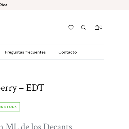
Rica
0
Preguntas frecuentes
Contacto
berry – EDT
EN STOCK
n ML de los Decants