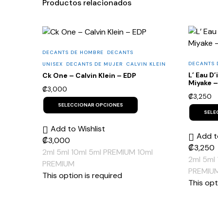
Productos relacionados
DECANTS DE HOMBRE
DECANTS
DECANTS 
UNISEX
DECANTS DE MUJER
CALVIN KLEIN
L’ Eau D
Ck One – Calvin Klein – EDP
Miyake 
₡
3,000
₡
3,250
This
product
SELECCIONAR OPCIONES
has
SELE
multiple
Add to Wishlist
variants.
Add t
The
₡
3,000
options
₡
3,250
2ml
5ml
10ml
5ml PREMIUM
10ml
may
2ml
5ml
be
PREMIUM
chosen
PREMIU
This option is required
on
This opt
the
product
page