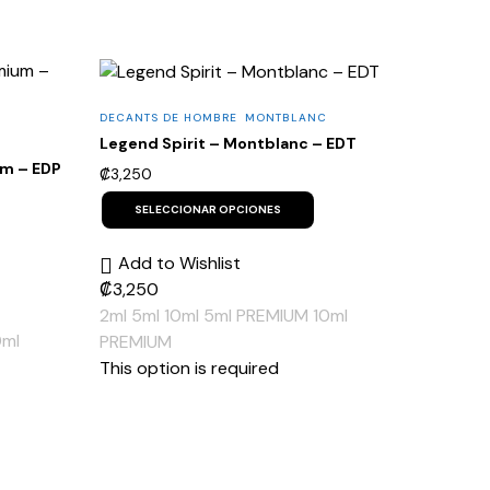
DECANTS DE HOMBRE
MONTBLANC
Legend Spirit – Montblanc – EDT
um – EDP
₡
3,250
This
product
SELECCIONAR OPCIONES
his
has
roduct
multiple
as
Add to Wishlist
variants.
ultiple
The
ariants.
₡
3,250
options
he
2ml
5ml
10ml
5ml PREMIUM
10ml
may
ptions
be
0ml
ay
PREMIUM
chosen
e
This option is required
on
hosen
the
n
product
he
page
roduct
age