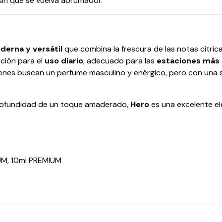
in que se vuelva abrumador.
derna y versátil
que combina la frescura de las notas cítric
pción para el
uso diario
, adecuado para las
estaciones más 
ienes buscan un perfume masculino y enérgico, pero con una 
profundidad de un toque amaderado,
Hero
es una excelente el
IUM, 10ml PREMIUM