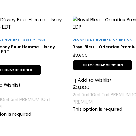
DE HOMBRE
ISSEY MIYAKE
DECANTS DE HOMBRE
ORIENTICA
’issey Pour Homme – Issey
Royal Bleu – Orientica Premi
– EDT
₡
3,600
T
This
p
SELECCIONAR OPCIONES
product
h
CCIONAR OPCIONES
has
m
Add to Wishlist
multiple
v
o Wishlist
variants.
T
₡
3,600
The
o
2ml
5ml
10ml
5ml PREMIUM
1
options
m
10ml
5ml PREMIUM
10ml
may
b
PREMIUM
be
c
M
This option is required
chosen
o
ion is required
on
t
the
p
product
p
page