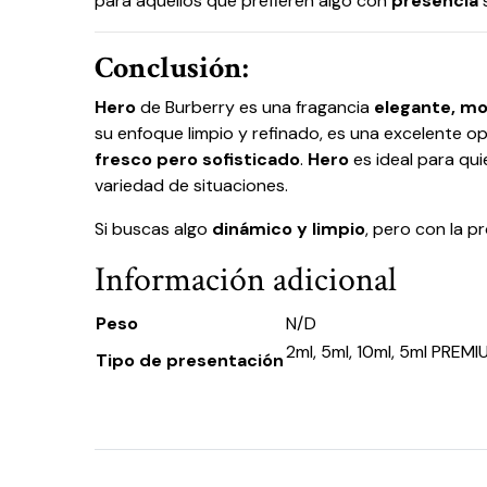
para aquellos que prefieren algo con
presencia
s
Conclusión:
Hero
de Burberry es una fragancia
elegante, mo
su enfoque limpio y refinado, es una excelente o
fresco pero sofisticado
.
Hero
es ideal para qu
variedad de situaciones.
Si buscas algo
dinámico y limpio
, pero con la 
Información adicional
Peso
N/D
2ml, 5ml, 10ml, 5ml PREM
Tipo de presentación