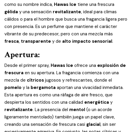
como su nombre indica,
Hawas Ice
tiene una frescura
gélida
y una sensación
revitalizante
, ideal para climas
cálidos o para el hombre que busca una fragancia ligera pero
con presencia. Es un perfume que mantiene el carácter
vibrante de su predecesor, pero con una mezcla más
fresca
,
transparente
y de
alto impacto sensorial
.
Apertura:
Desde el primer spray,
Hawas Ice
ofrece una
explosión de
frescura
en su apertura. La fragancia comienza con una
mezcla de
cítricos
jugosos y refrescantes, donde el
pomelo
y la
bergamota
aportan una vivacidad inmediata.
Esta apertura es como una ráfaga de aire fresco, que
despierta los sentidos con una calidad
energética
y
revitalizante
. La presencia del
mentol
(o un acorde
ligeramente mentolado) también juega un papel clave,
creando una sensación de frescura casi
glacial
, sin ser
excesivamente agresiva. En conjunto, las notas cítricas y