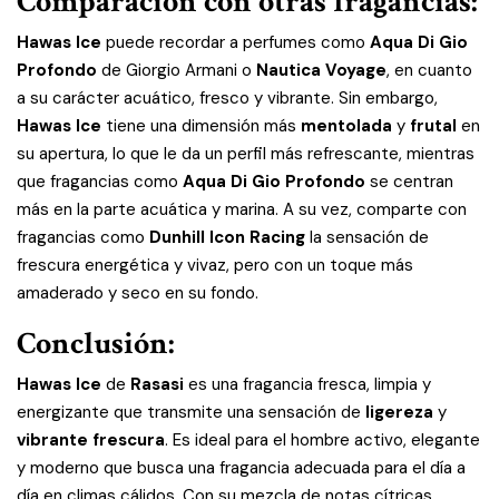
Comparación con otras fragancias:
Hawas Ice
puede recordar a perfumes como
Aqua Di Gio
Profondo
de Giorgio Armani o
Nautica Voyage
, en cuanto
a su carácter acuático, fresco y vibrante. Sin embargo,
Hawas Ice
tiene una dimensión más
mentolada
y
frutal
en
su apertura, lo que le da un perfil más refrescante, mientras
que fragancias como
Aqua Di Gio Profondo
se centran
más en la parte acuática y marina. A su vez, comparte con
fragancias como
Dunhill Icon Racing
la sensación de
frescura energética y vivaz, pero con un toque más
amaderado y seco en su fondo.
Conclusión:
Hawas Ice
de
Rasasi
es una fragancia fresca, limpia y
energizante que transmite una sensación de
ligereza
y
vibrante frescura
. Es ideal para el hombre activo, elegante
y moderno que busca una fragancia adecuada para el día a
día en climas cálidos. Con su mezcla de notas cítricas,