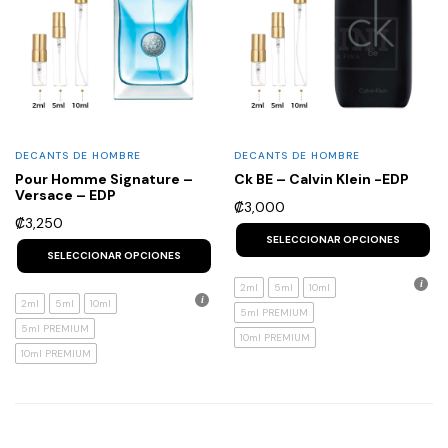
DECANTS DE HOMBRE
DECANTS DE HOMBRE
Pour Homme Signature –
Ck BE – Calvin Klein -EDP
Versace – EDP
₡
3,000
₡
3,250
Th
This
p
SELECCIONAR OPCIONES
product
h
SELECCIONAR OPCIONES
has
mu
multiple
va
2ml
5ml
10ml
variants.
T
2ml
5ml
10ml
5ml PREMIUM
The
op
5ml PREMIUM
options
m
10ml PREMIUM
may
b
10ml PREMIUM
be
c
chosen
o
on
th
the
p
product
p