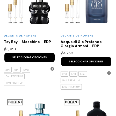
DECANTS DE HOMBRE
DECANTS DE HOMBRE
Toy Boy – Moschino – EDP
Acqua di Gio Profondo –
Giorgio Armani – EDP
₡
3,750
₡
4,750
This
product
Th
SELECCIONAR OPCIONES
has
p
SELECCIONAR OPCIONES
multiple
h
variants.
mu
2ml
5ml
10ml
The
va
2ml
5ml
10ml
5ml PREMIUM
options
T
5ml PREMIUM
may
op
10ml PREMIUM
be
m
10ml PREMIUM
chosen
b
on
c
the
o
product
th
page
p
p