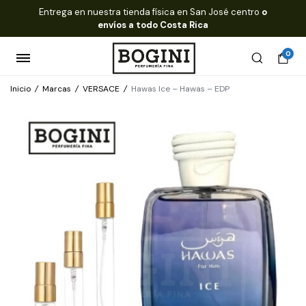
Entrega en nuestra tienda física en San José centro
o
envíos a todo Costa Rica
0
Inicio
/
Marcas
/
VERSACE
/
Hawas Ice – Hawas – EDP