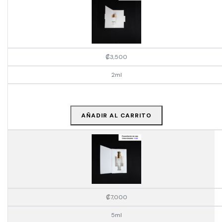
₡
3,500
2ml
AÑADIR AL CARRITO
₡
7,000
5ml