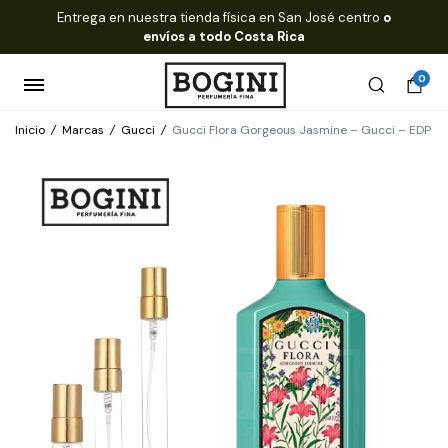
Entrega en nuestra tienda física en San José centro
o
envíos a todo Costa Rica
0
Inicio
/
Marcas
/
Gucci
/
Gucci Flora Gorgeous Jasmine – Gucci – EDP