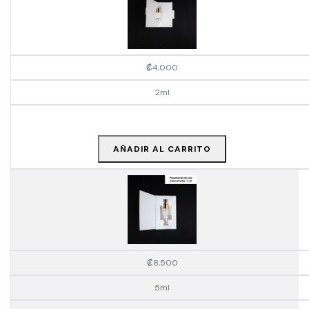
₡
4,000
2ml
AÑADIR AL CARRITO
₡
8,500
5ml