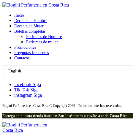
Inicio
Decants de Hombre
Decants de Mujer
Botellas completas
Perfumes de Hombre
Perfumes de mujer
Promociones
Preguntas frecuentes
Contacto
English
facebook
Siga
Tik Tok
Siga
instagram
Siga
Bogini Perfumeria en Costa Rica © Copyright 2026 - Todos los derechos reservados.
Entrega en nuestra tienda física en San José centro
o envíos a todo Costa Rica