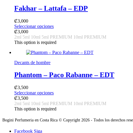
be
Fakhar – Lattafa – EDP
chosen
on
the
₡
3,000
product
This
Seleccionar opciones
page
product
₡
3,000
has
2ml
5ml
10ml
5ml PREMIUM
10ml PREMIUM
multiple
This option is required
variants.
The
options
Decants de hombre
may
be
Phantom – Paco Rabanne – EDT
chosen
on
the
₡
3,500
product
This
Seleccionar opciones
page
product
₡
3,500
has
2ml
5ml
10ml
5ml PREMIUM
10ml PREMIUM
multiple
This option is required
variants.
The
Bogini Perfumeria en Costa Rica © Copyright 2026 - Todos los derechos rese
options
may
Facebook
Siga