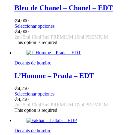
Bleu de Chanel – Chanel – EDT
₡
4,000
This
Seleccionar opciones
product
₡
4,000
has
2ml
5ml
10ml
5ml PREMIUM
10ml PREMIUM
multiple
This option is required
variants.
The
options
Decants de hombre
may
be
L’Homme – Prada – EDT
chosen
on
the
₡
4,250
product
This
Seleccionar opciones
page
product
₡
4,250
has
2ml
5ml
10ml
5ml PREMIUM
10ml PREMIUM
multiple
This option is required
variants.
The
options
Decants de hombre
may