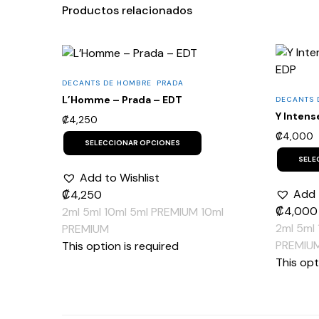
Productos relacionados
DECANTS DE HOMBRE
PRADA
L’Homme – Prada – EDT
DECANTS 
Y Intens
₡
4,250
This
₡
4,000
product
SELECCIONAR OPCIONES
has
SELE
multiple
Add to Wishlist
variants.
The
Add 
₡
4,250
options
₡
4,000
2ml
5ml
10ml
5ml PREMIUM
10ml
may
be
2ml
5ml
PREMIUM
chosen
PREMIU
This option is required
on
the
This opt
product
page