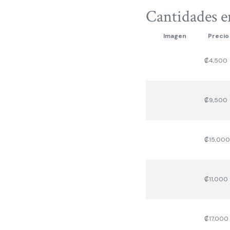
Cantidades e
Imagen
Precio
₡
4,500
₡
9,500
₡
15,000
₡
11,000
₡
17,000