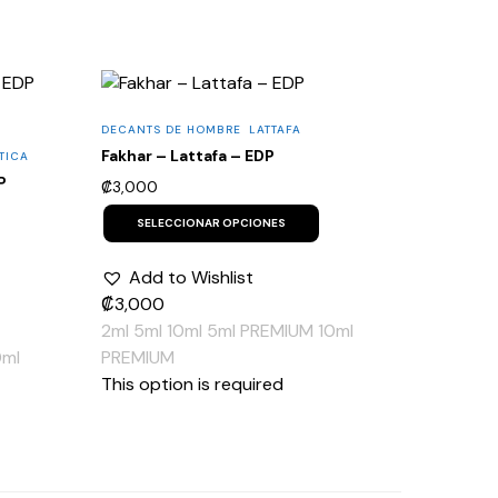
DECANTS DE HOMBRE
LATTAFA
Fakhar – Lattafa – EDP
TICA
P
₡
3,000
This
product
SELECCIONAR OPCIONES
his
has
roduct
multiple
as
Add to Wishlist
variants.
ultiple
The
₡
3,000
ariants.
options
he
2ml
5ml
10ml
5ml PREMIUM
10ml
may
ptions
be
0ml
PREMIUM
ay
chosen
e
This option is required
on
hosen
the
n
product
he
page
roduct
age