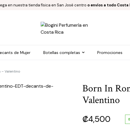
rega en nuestra tienda física en San José centro
o envíos a todo Costa 
ecants de Mujer
Botellas completas
Promociones
 – Valentino
Born In Rom
Valentino
₡
4,500