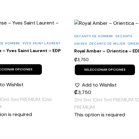
DECANTS DE HOMBRE
DECANTS
DE HOMBRE
YVES SAINT LAURENT
UNISEX
DECANTS DE MUJER
ORIEN
e – Yves Saint Laurent – EDP
Royal Amber – Orientica – ED
₡
3,750
This
T
product
p
CCIONAR OPCIONES
SELECCIONAR OPCIONES
has
h
multiple
m
to Wishlist
Add to Wishlist
variants.
v
The
T
₡
3,750
options
o
10ml
5ml PREMIUM
10ml
2ml
5ml
10ml
5ml PREMIUM
1
may
m
be
b
M
PREMIUM
chosen
c
ion is required
This option is required
on
o
the
t
product
p
page
p