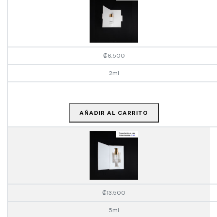
₡
6,500
2ml
AÑADIR AL CARRITO
₡
13,500
5ml