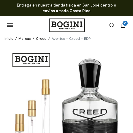
Entrega en nuestra tienda física en San José centro
o
envíos a todo Costa Rica
0
Inicio
/
Marcas
/
Creed
/
Aventus – Creed – EDP