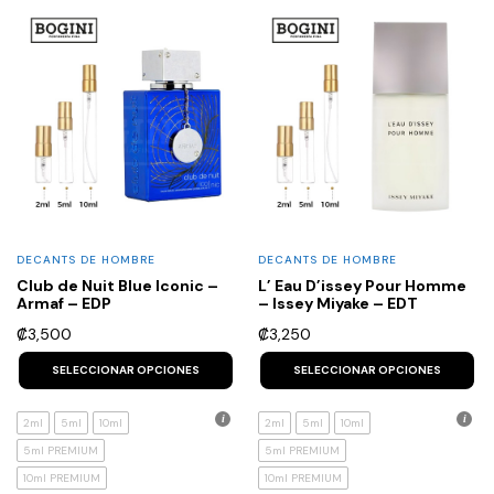
DECANTS DE HOMBRE
DECANTS DE HOMBRE
Club de Nuit Blue Iconic –
L’ Eau D’issey Pour Homme
Armaf – EDP
– Issey Miyake – EDT
₡
3,500
₡
3,250
This
Th
product
p
SELECCIONAR OPCIONES
SELECCIONAR OPCIONES
has
h
multiple
mu
variants.
va
2ml
5ml
10ml
2ml
5ml
10ml
The
T
5ml PREMIUM
5ml PREMIUM
options
op
may
m
10ml PREMIUM
10ml PREMIUM