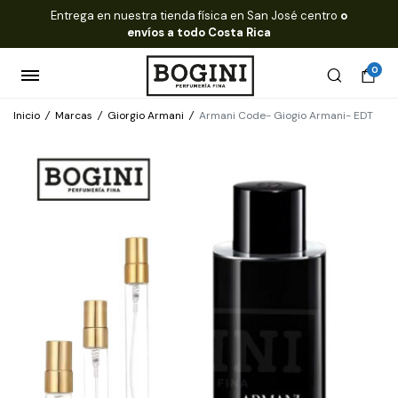
Entrega en nuestra tienda física en San José centro
o
envíos a todo Costa Rica
0
Inicio
/
Marcas
/
Giorgio Armani
/
Armani Code- Giogio Armani- EDT