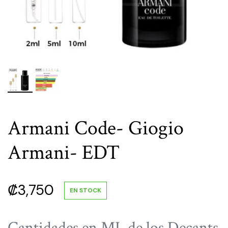
Armani Code- Giogio
Armani- EDT
₡
3,750
EN STOCK
Cantidades en ML de los Decants