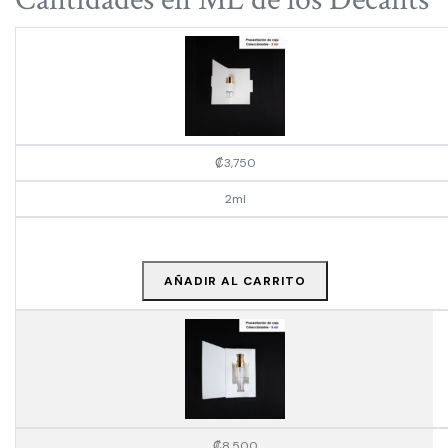
₡
3,750
2ml
AÑADIR AL CARRITO
₡
8,500